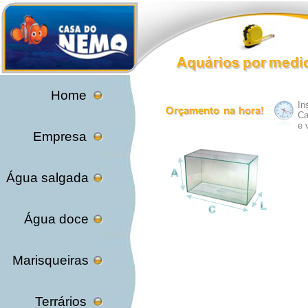
Home
In
Ca
e 
Empresa
Água salgada
Água doce
Marisqueiras
Terrários